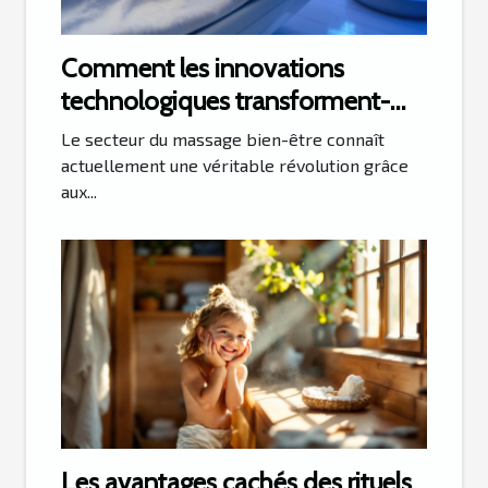
Comment les innovations
technologiques transforment-
elles le massage bien-être ?
Le secteur du massage bien-être connaît
actuellement une véritable révolution grâce
aux...
Les avantages cachés des rituels