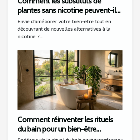
Comment les substituts de
plantes sans nicotine peuvent-ils
améliorer votre santé ?
Envie d'améliorer votre bien-être tout en
découvrant de nouvelles alternatives à la
nicotine ?...
Comment réinventer les rituels
du bain pour un bien-être
quotidien ?
Redécouvrir le rituel du bain peut transformer