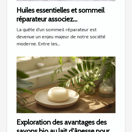
Huiles essentielles et sommeil
réparateur associez
aromathérapie et relaxation
La quête d'un sommeil réparateur est
nocturne
devenue un enjeu majeur de notre société
moderne. Entre les...
Exploration des avantages des
savons bio au lait d'ânesse pour