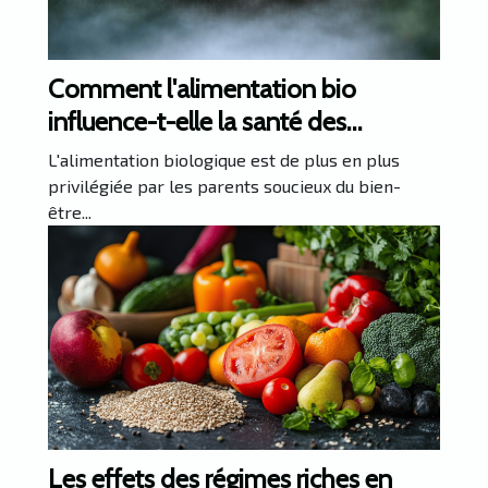
Comment l'alimentation bio
influence-t-elle la santé des
nourrissons ?
L'alimentation biologique est de plus en plus
privilégiée par les parents soucieux du bien-
être...
Les effets des régimes riches en