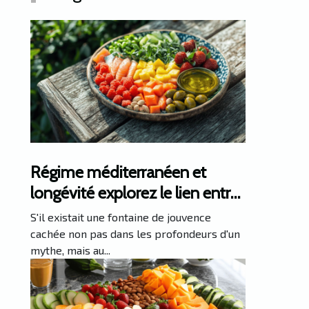
Régime méditerranéen et
longévité explorez le lien entre
diète et espérance de vie
S'il existait une fontaine de jouvence
cachée non pas dans les profondeurs d'un
mythe, mais au...