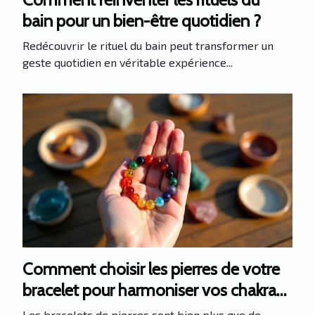
bain pour un bien-être quotidien ?
Redécouvrir le rituel du bain peut transformer un
geste quotidien en véritable expérience...
Comment choisir les pierres de votre
bracelet pour harmoniser vos chakras
?
Les bracelets de pierres sont bien plus que de