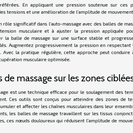
référées. En appliquant une pression soutenue sur ces p
des tensions et une amélioration de l'amplitude de mouvement
n rôle significatif dans l'auto-massage avec des balles de ma
 tension musculaire et à ajuster la pression appliquée po
er la balle de massage sur une surface stable et progress
lés. Augmentez progressivement la pression en respectant 
e. Avec la pratique régulière, cette approche peut conduire 
cupération musculaire optimisée.
s de massage sur les zones ciblée
sage est une technique efficace pour le soulagement des tens
t. Ces outils sont conçus pour atteindre des zones de te
ccumuler et affecter les chaînes musculaires dans leur ensemb
ts, les balles de massage travaillent sur les tissus conjonct
tes, ces nœuds douloureux qui réduisent l'amplitude de mouv