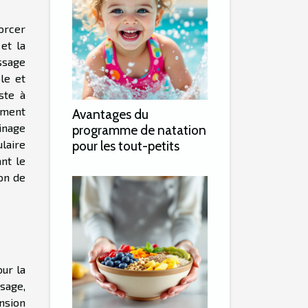
orcer
et la
ssage
le et
ste à
ement
Avantages du
inage
programme de natation
laire
pour les tout-petits
nt le
ion de
ur la
ssage,
nsion