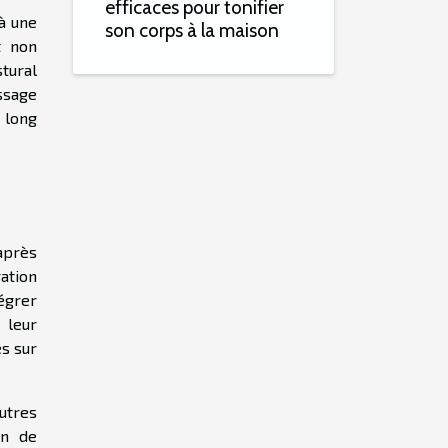
efficaces pour tonifier
 à une
son corps à la maison
t non
tural
ssage
 long
après
ation
tégrer
 leur
es sur
utres
on de