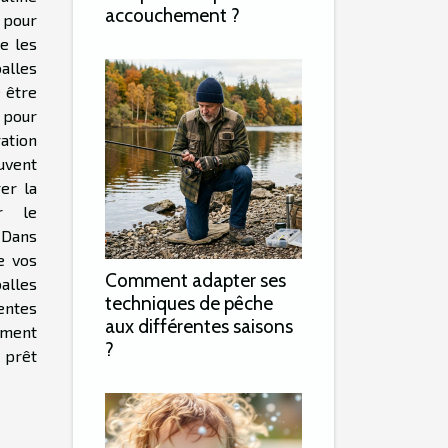
accouchement ?
 pour
e les
alles
 être
 pour
ation
uvent
er la
er le
 Dans
e vos
Comment adapter ses
balles
techniques de pêche
entes
aux différentes saisons
mment
?
 prêt