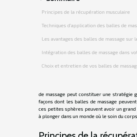
Principes de la récupération musculaire
Techniques d’application des balles de ma
Les avantages des balles de massage sur l
Intégration des balles de massage dans vo
Choix et entretien de vos balles de massa
de massage peut constituer une stratégie ga
façons dont les balles de massage peuvent
ces petites sphères peuvent avoir un grand 
à plonger dans un monde où le soin du corps d
Principes de la récupér