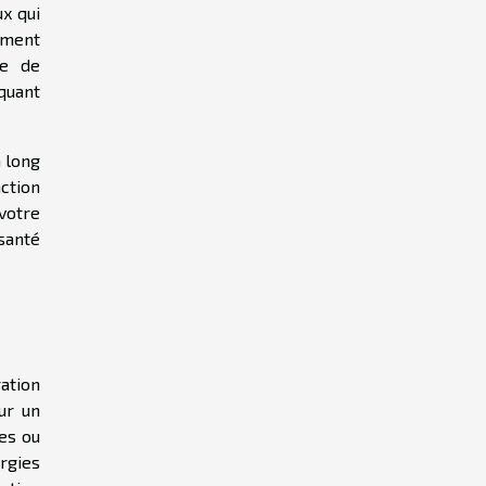
ux qui
ement
ce de
iquant
à long
ction
votre
santé
ation
ur un
es ou
rgies