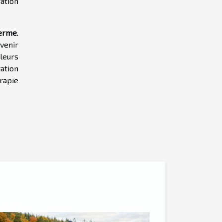
ation
terme
.
venir
leurs
tation
rapie