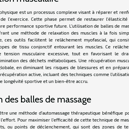
 physique est un processus complexe visant à réparer et renf
e l'exercice. Cette phase permet de restaurer l'élasticité 
re performance sportive future. L'utilisation de balles de ma
frant une méthode de relaxation des muscles à la fois simp
, ces outils facilitent le relâchement myofascial, qui consi
oppes de tissu conjonctif entourant les muscles. Ce relâch
e tension musculaire excessive, tout en favorisant le dra
limination des déchets métaboliques. Une récupération muscu
globale, en diminuant les risques de blessures et en prépara
récupération active, incluant des techniques comme l'utilisat
e longévité sportive et un bien-être accru.
n des balles de massage
e être une méthode d'automassage thérapeutique bénéfique po
l'effort. Pour maximiser l'efficacité de cette technique de ma
ints, ou points de déclenchement, qui sont des zones de te