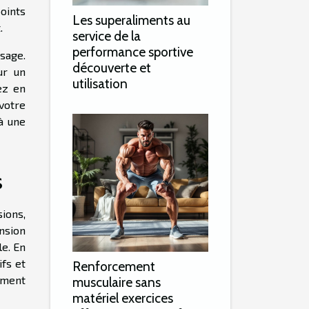
oints
Les superaliments au
.
service de la
performance sportive
ssage.
découverte et
ur un
utilisation
ez en
votre
à une
s
ions,
nsion
le. En
ifs et
Renforcement
ement
musculaire sans
matériel exercices