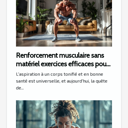
Renforcement musculaire sans
matériel exercices efficaces pour
tonifier son corps à la maison
L'aspiration à un corps tonifié et en bonne
santé est universelle, et aujourd'hui, la quête
de...