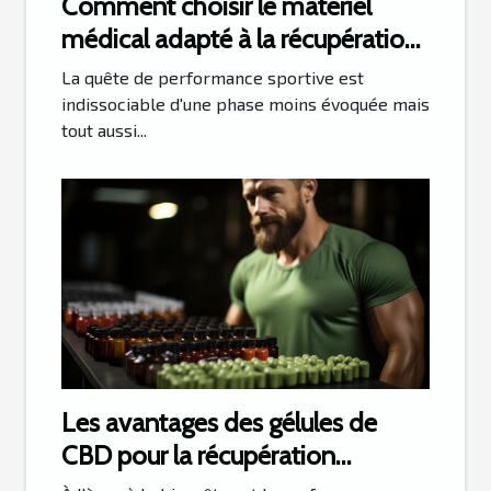
Comment choisir le matériel
médical adapté à la récupération
sportive
La quête de performance sportive est
indissociable d'une phase moins évoquée mais
tout aussi...
Les avantages des gélules de
CBD pour la récupération
musculaire après le sport