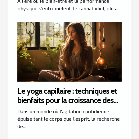
À l'ère où le bien-être et la performance
physique s'entremêlent, le cannabidiol, plus...
Le yoga capillaire : techniques et
bienfaits pour la croissance des
cheveux
Dans un monde où l'agitation quotidienne
épuise tant le corps que l'esprit, la recherche
de...